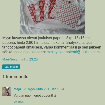
Myyn kuvassa olevat jouluiset paperit. 8kpl 15x15cm
paperia, hinta 2.80 hinnassa mukana lähetyskulut. Jos
tahdot paperit omaksesi, varaa kommentillasi ja sen jälkeen
sähköpostia osoitteeseen:
m-s.kynkaanniemi@luukku.com
Mari-Susanna
klo
23.25
Jaa muille
1 kommentti:
Maja
28. syyskuuta 2012 klo 0.13
Varaan nuo hienot paperit! :)
Vastaa